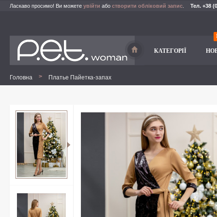
Ласкаво просимо! Ви можете
увійти
або
створити обліковий запис
.
Тел. +38 (
КАТЕГОРІЇ
НО
>
Головна
Платье Пайетка-запах