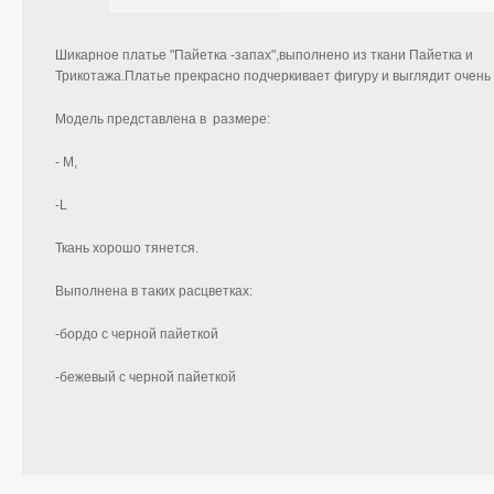
Шикарное платье "Пайетка -запах",выполнено из ткани Пайетка и
Трикотажа.Платье прекрасно подчеркивает фигуру и выглядит очень
Модель представлена в размере:
- М,
-L
Ткань хорошо тянется.
Выполнена в таких расцветках:
-бордо с черной пайеткой
-бежевый с черной пайеткой
Рост модели 169см.Размер S.