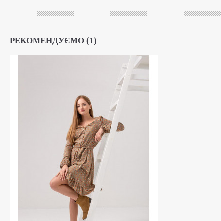
Замеры к платью:
S
РЕКОМЕНДУЄМО (1)
Ширина платья по линии груди 46см
Ширина по линии талии 30см(резинка тянется)
Ширина по линии бедер 54см.
Длина 94см.
М
Ширина платья по линии груди 48см
Ширина по линии талии 30см(резинка тянется)
Ширина по линии бедер 58см.
Длинна 94см.