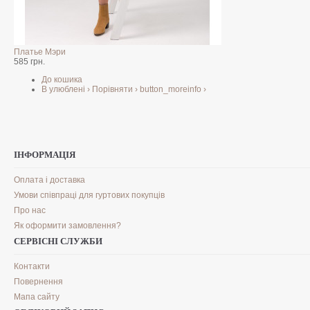
Рост модели 172см.Размер S.
Платье Мэри
585 грн.
До кошика
В улюблені
›
Порівняти
›
button_moreinfo
›
ІНФОРМАЦІЯ
Оплата і доставка
Умови співпраці для гуртових покупців
Про нас
Як оформити замовлення?
СЕРВІСНІ СЛУЖБИ
Контакти
Повернення
Мапа сайту