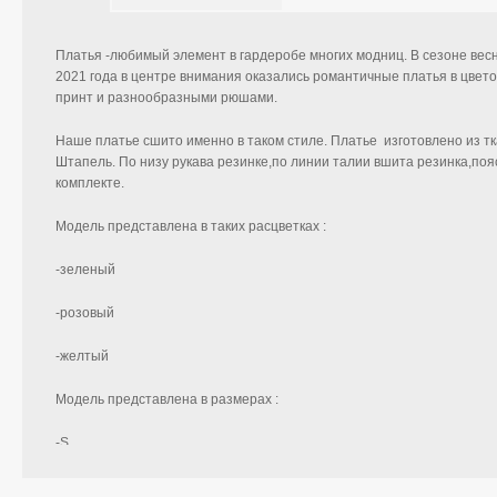
Платья -любимый элемент в гардеробе многих модниц. В сезоне вес
2021 года в центре внимания оказались романтичные платья в цвет
принт и разнообразными рюшами.
Наше платье сшито именно в таком стиле. Платье изготовлено из т
Штапель. По низу рукава резинке,по линии талии вшита резинка,поя
комплекте.
Модель представлена в таких расцветках :
-зеленый
-розовый
-желтый
Модель представлена в размерах :
-S
-M