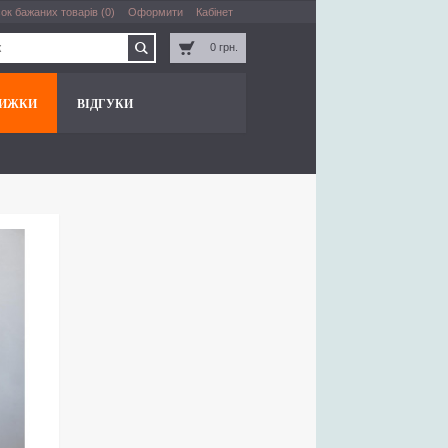
ок бажаних товарів (0)
Оформити
Кабінет
0 грн.
НИЖКИ
ВІДГУКИ