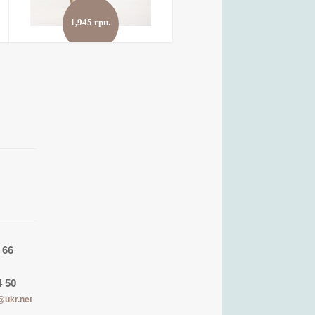
1,945 грн.
895 грн.
Костюм Промінь
Термо білизна
детальніше
›
детальніше
›
в улюблені
›
в улюблені
›
порівняти
›
порівняти
›
 66
4 50
@ukr.net