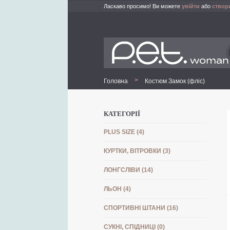
Ласкаво просимо! Ви можете
увійти
або
створ
>
Головна
Костюм Замок (фліс)
КАТЕГОРІЇ
PLUS SIZE (4)
КУРТКИ, ВІТРОВКИ (3)
ЛОНГСЛІВИ (14)
ЛЬОН (4)
СПОРТИВНІ ШТАНИ (16)
СУКНІ, СПІДНИЦІ (0)