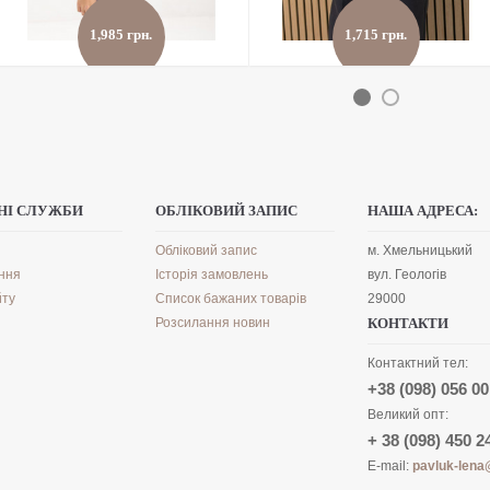
1,985 грн.
1,715 грн.
Костюм кенгуру фліс
Костюм Луіза
детальніше
›
детальніше
›
в улюблені
›
в улюблені
›
порівняти
›
порівняти
›
НІ СЛУЖБИ
ОБЛІКОВИЙ ЗАПИС
НАША АДРЕСА:
Обліковий запис
м. Хмельницький
ння
Історія замовлень
вул. Геологів
йту
Список бажаних товарів
29000
Розсилання новин
КОНТАКТИ
Контактний тел:
+38 (098) 056 00
Великий опт:
+ 38 (098) 450 2
E-mail:
pavluk-lena