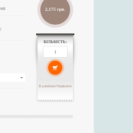
аді
2,175 грн.
)
КІЛЬКІСТЬ:
В улюблені
Порівняти