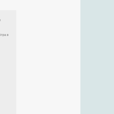
м
ітра в