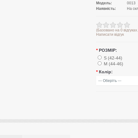
Модель:
0013
Наявність:
На скл
(Базовано на 0 відгуках.
Написати відгук
*
РОЗМІР:
S (42-44)
M (44-46)
*
Колір: