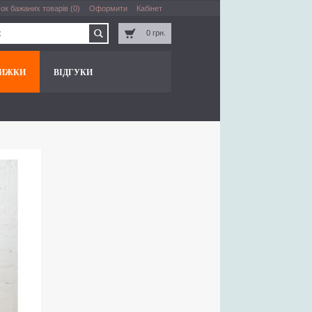
ок бажаних товарів (0)
Оформити
Кабінет
0 грн.
НИЖКИ
ВІДГУКИ