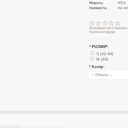
Модель:
0014
Наявність:
На скл
(Базовано на 0 відгуках.
Написати відгук
*
РОЗМІР:
S (42-44)
M (44)
*
Колір: