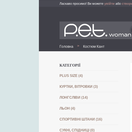
Ласкаво просимо! Ви можете
увійти
або
створ
>
Головна
Костюм Кант
КАТЕГОРІЇ
PLUS SIZE (4)
КУРТКИ, ВІТРОВКИ (3)
ЛОНГСЛІВИ (14)
ЛЬОН (4)
СПОРТИВНІ ШТАНИ (16)
СУКНІ, СПІДНИЦІ (0)