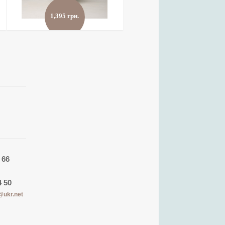
1,395 грн.
Костюм Евеліна
детальніше
›
в улюблені
›
порівняти
›
 66
4 50
@ukr.net