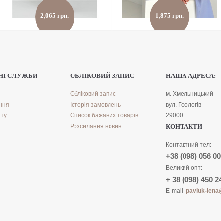
2,065 грн.
1,875 грн.
Костюм петля палаццо коротка
Костюм Ксенія
блискавка
детальніше
›
детальніше
›
НІ СЛУЖБИ
ОБЛІКОВИЙ ЗАПИС
НАША АДРЕСА:
в улюблені
›
в улюблені
›
порівняти
›
порівняти
›
Обліковий запис
м. Хмельницький
ння
Історія замовлень
вул. Геологів
йту
Список бажаних товарів
29000
Розсилання новин
КОНТАКТИ
Контактний тел:
+38 (098) 056 00
Великий опт:
+ 38 (098) 450 2
E-mail:
pavluk-lena