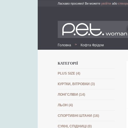
Ласкаво просимо! Ви можете
увійти
або
створ
>
Головна
Кофта Фрідом
КАТЕГОРІЇ
PLUS SIZE (4)
КУРТКИ, ВІТРОВКИ (3)
ЛОНГСЛІВИ (14)
ЛЬОН (4)
СПОРТИВНІ ШТАНИ (16)
СУКНІ, СПІДНИЦІ (0)