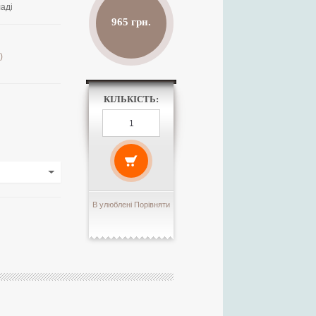
аді
965 грн.
)
КІЛЬКІСТЬ:
В улюблені
Порівняти