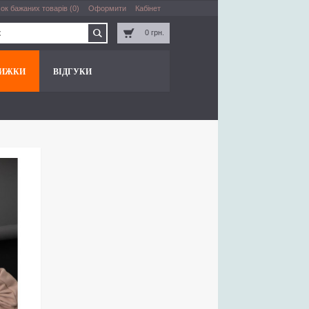
ок бажаних товарів (0)
Оформити
Кабінет
0 грн.
НИЖКИ
ВІДГУКИ